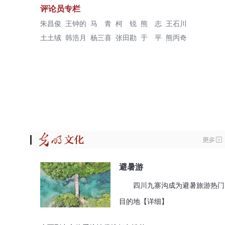
评论员专栏
朱昌俊
王钟的
马 青
柯 锐
熊 志
王石川
土土绒
韩浩月
杨三喜
张田勘
于 平
熊丙奇
避暑游
四川九寨沟成为避暑旅游热门
目的地
【详细】