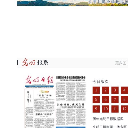
今日版次
1
2
3
4
5
6
7
8
9
10
11
12
历年光明日报数据库
光明日报版网一体专区