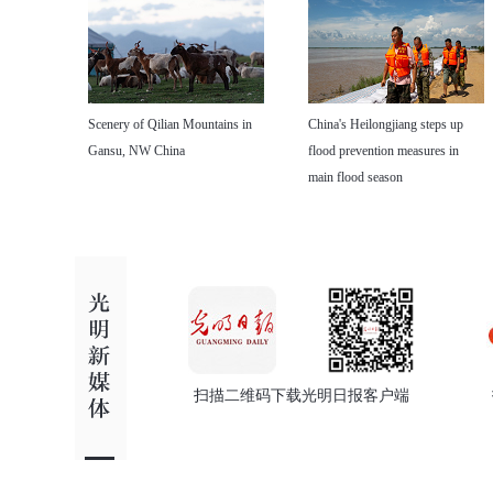
Scenery of Qilian Mountains in
China's Heilongjiang steps up
Gansu, NW China
flood prevention measures in
main flood season
扫描二维码下载光明日报客户端